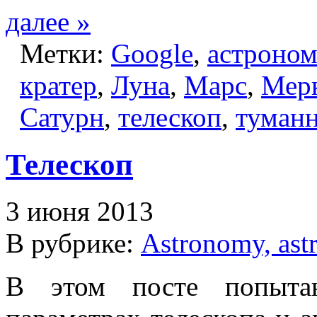
далее »
Метки:
Google
,
астроно
кратер
,
Луна
,
Марс
,
Мер
Сатурн
,
телескоп
,
туман
Телескоп
3 июня 2013
В рубрике:
Astronomy, ast
В этом посте попытаю