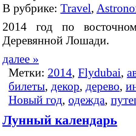
В рубрике:
Travel
,
Astrono
2014 год по восточно
Деревянной Лошади.
далее »
Метки:
2014
,
Flydubai
,
а
билеты
,
декор
,
дерево
,
и
Новый год
,
одежда
,
путе
Лунный календарь