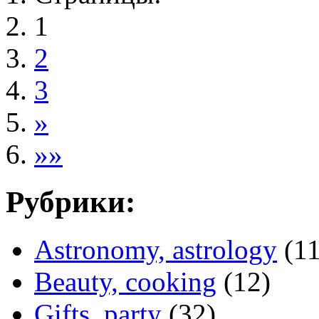
1
2
3
»
»»
Рубрики:
Astronomy, astrology
(11
Beauty, cooking
(12)
Gifts, party
(32)