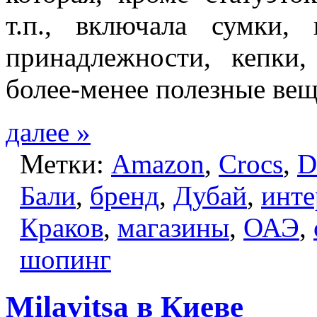
т.п., включала сумки,
принадлежности, кепки
более-менее полезные ве
далее »
Метки:
Amazon
,
Crocs
,
D
Бали
,
бренд
,
Дубай
,
инте
Краков
,
магазины
,
ОАЭ
,
шопинг
Milavitsa в Киеве