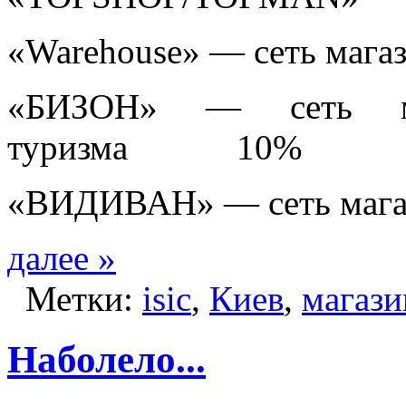
«Warehouse» — сеть ма
«БИЗОН» — сеть ма
туризма 10%
«ВИДИВАН» — сеть маг
далее »
Метки:
isic
,
Киев
,
магаз
Наболело...