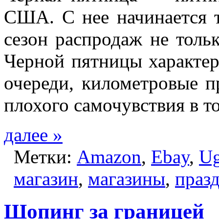
США. С нее начинается 
сезон распродаж не толь
Черной пятницы характе
очереди, километровые п
плохого самочувствия в т
далее »
Метки:
Amazon
,
Ebay
,
U
магазин
,
магазины
,
праз
Шопинг за границей