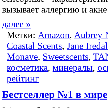
вызывает аллергию и акне
далее »
Метки:
Amazon
,
Aubrey 
Coastal Scents
,
Jane Ireda
Monave
,
Sweetscents
,
TA
косметика
,
минералы
,
ос
рейтинг
Бестселлер №1 в мире