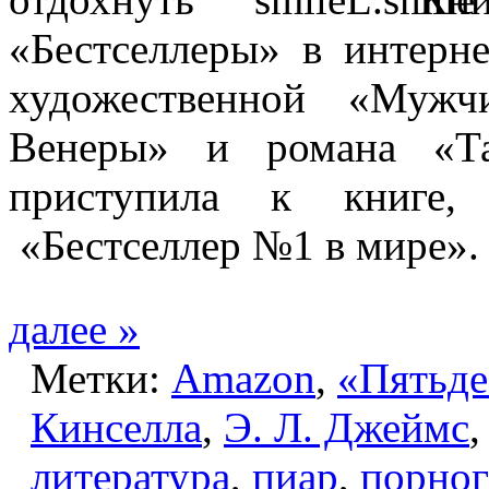
«Бестселлеры» в интерне
художественной «Муж
Венеры» и романа «Т
приступила к книге,
«Бестселлер №1 в мире».
далее »
Метки:
Amazon
,
«Пятьде
Кинселла
,
Э. Л. Джеймс
литература
,
пиар
,
порно