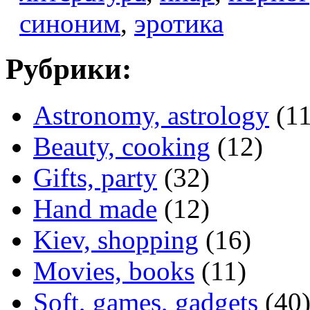
синоним
,
эротика
Рубрики:
Astronomy, astrology
(11
Beauty, cooking
(12)
Gifts, party
(32)
Hand made
(12)
Kiev, shopping
(16)
Movies, books
(11)
Soft, games, gadgets
(40