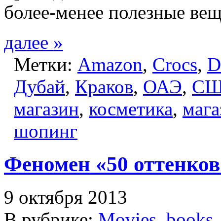
более-менее полезные ве
далее »
Метки:
Amazon
,
Crocs
,
D
Дубай
,
Краков
,
ОАЭ
,
С
магазин
,
косметика
,
маг
шопинг
Феномен «50 оттенков
9 октября 2013
В рубрике:
Movies, books