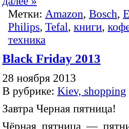
далее »
Метки:
Amazon
,
Bosch
,
E
Philips
,
Tefal
,
книги
,
коф
техника
Black Friday 2013
28 ноября 2013
В рубрике:
Kiev, shopping
Завтра Черная пятница!
Чёрная пятница — пятни