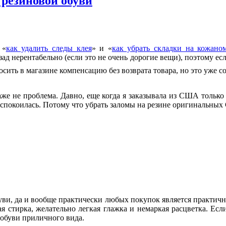
 резиновой обуви
 «
как удалить следы клея
» и «
как убрать складки на кожано
ад нерентабельно (если это не очень дорогие вещи), поэтому ес
сить в магазине компенсацию без возврата товара, но это уже с
же не проблема. Давно, еще когда я заказывала из США только 
спокоилась. Потому что убрать заломы на резине оригинальных C
ви, да и вообще практически любых покупок является практично
 стирка, желательно легкая глажка и немаркая расцветка. Если 
 обуви приличного вида.