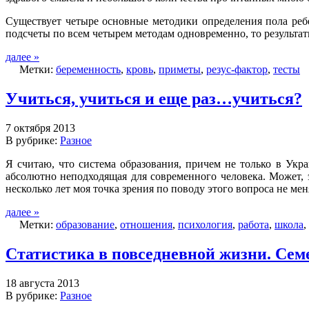
Существует четыре основные методики определения пола ребе
подсчеты по всем четырем методам одновременно, то результаты
далее »
Метки:
беременность
,
кровь
,
приметы
,
резус-фактор
,
тесты
Учиться, учиться и еще раз…учиться?
7 октября 2013
В рубрике:
Разное
Я считаю, что система образования, причем не только в Украи
абсолютно неподходящая для современного человека. Может,
несколько лет моя точка зрения по поводу этого вопроса не мен
далее »
Метки:
образование
,
отношения
,
психология
,
работа
,
школа
,
Статистика в повседневной жизни. Се
18 августа 2013
В рубрике:
Разное