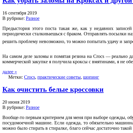
Как убрать заломы на Кроксах и другой
16 сентября 2019
В рубрике:
Разное
Предыстория этого поста такая же, как у недавних записей
периодически сталкиваешься с браком. Отправлять посылки наз
решить проблему невозможно, то можно попытать удачу и запро
На самом деле заломы и помятая резина на Crocs — реально да
коммерческой закупке я получила кроксы с вмятинами, я не обе
далее »
Метки:
Crocs
,
практические советы
,
шопинг
Как очистить белые кроссовки
20 июня 2019
В рубрике:
Разное
Вообще-то первым критерием для меня при выборе одежды, обу
посудомоечной машине. Если одежда, то обязательно машинная
можно было стирать в стиралке, благо сейчас достаточно такой