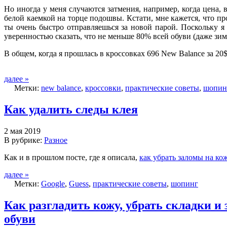
Но иногда у меня случаются затмения, например, когда цена,
белой каемкой на торце подошвы. Кстати, мне кажется, что п
ты очень быстро отправляешься за новой парой. Поскольку 
уверенностью сказать, что не меньше 80% всей обуви (даже зи
В общем, когда я прошлась в кроссовках 696 New Balance за 20
далее »
Метки:
new balance
,
кроссовки
,
практические советы
,
шопин
Как удалить следы клея
2 мая 2019
В рубрике:
Разное
Как и в прошлом посте, где я описала,
как убрать заломы на ко
далее »
Метки:
Google
,
Guess
,
практические советы
,
шопинг
Как разгладить кожу, убрать складки и
обуви