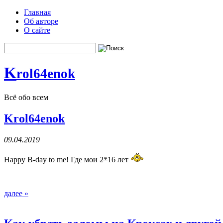
Главная
Об авторе
О сайте
K
rol64enok
Всё обо всем
Krol64enok
09.04.2019
Happy B-day to me! Где мои
2*
16 лет
далее »