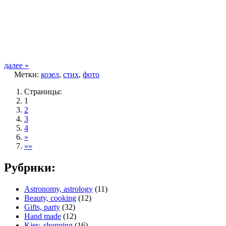
далее »
Метки:
козел
,
стих
,
фото
Страницы:
1
2
3
4
»
»»
Рубрики:
Astronomy, astrology
(11)
Beauty, cooking
(12)
Gifts, party
(32)
Hand made
(12)
Kiev, shopping
(16)