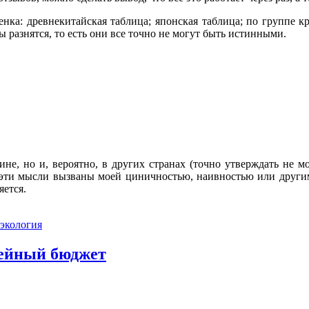
нка: древнекитайская таблица; японская таблица; по группе кр
 разнятся, то есть они все точно не могут быть истинными.
не, но и, вероятно, в других странах (точно утверждать не мо
 эти мысли вызваны моей циничностью, наивностью или други
яется.
экология
мейный бюджет