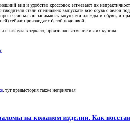
 внешний вид и удобство кроссовок затмевают их непрактичност
роизводители стали специально выпускать всю обувь с белой по
я профессионально занимаюсь закупками одежды и обуви, и пра
мней) сейчас производят с белой подошвой.
$ и взглянула в зеркало, произошло затмение и я их купила.
г
же
, тут предыстория также неприятная.
 заломы на кожаном изделии. Как восста