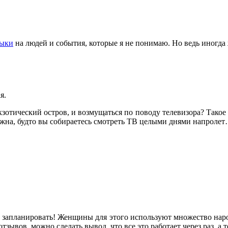
лыки
на людей и события, которые я не понимаю. Но ведь иногд
я.
экзотический остров, и возмущаться по поводу телевизора? Такое
важна, будто вы собираетесь смотреть ТВ целыми днями напроле
 и запланировать! Женщины для этого используют множество нар
ывов, можно сделать вывод, что все это работает через раз, а 