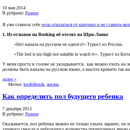
10 мая 2014
В рубрике:
Разное
Я уже ставила себе
цель отказаться от критики и не ставить яр
1. Из отзывов на Booking об отелях на Шри-Ланке
«Нет канала на русском не одного!» Турист из России.
«The bed is too high not suitable to watch tv». Турист из Кита
У меня просто в голове не укладывается, как можно ехать на 
должны быть каналы на русском языке, а высота кровати так 
далее »
Метки:
krol64enok
,
жизнь
Как определить пол будущего ребенка
7 декабря 2013
В рубрике:
Разное
Оказывается, пол ребенка можно не только узнать заранее, но
здравого смысла и небольшого количества прочитанных мною отз