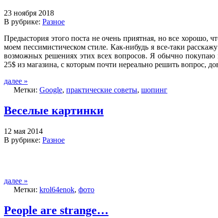
23 ноября 2018
В рубрике:
Разное
Предыстория этого поста не очень приятная, но все хорошо, чт
моем пессимистическом стиле. Как-нибудь я все-таки расскажу
возможных решениях этих всех вопросов. Я обычно покупаю в
25$ из магазина, с которым почти нереально решить вопрос, до
далее »
Метки:
Google
,
практические советы
,
шопинг
Веселые картинки
12 мая 2014
В рубрике:
Разное
далее »
Метки:
krol64enok
,
фото
People are strange…