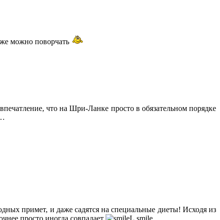
а же можно поворчать
 впечатление, что на Шри-Ланке просто в обязательном порядке
т…
одных примет, и даже садятся на специальные диеты! Исходя из
точнее просто иногда совпадает
.