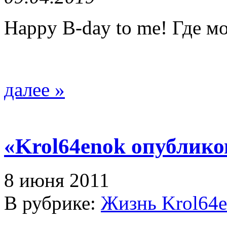
Happy B-day to me! Где м
далее »
«Krol64enok опублик
8 июня 2011
В рубрике:
Жизнь Krol64