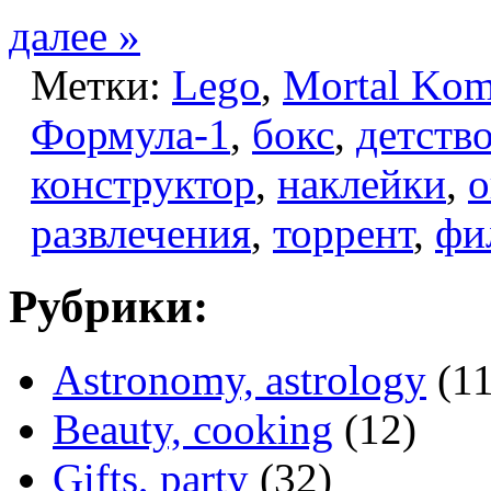
далее »
Метки:
Lego
,
Mortal Kom
Формула-1
,
бокс
,
детств
конструктор
,
наклейки
,
о
развлечения
,
торрент
,
фи
Рубрики:
Astronomy, astrology
(11
Beauty, cooking
(12)
Gifts, party
(32)