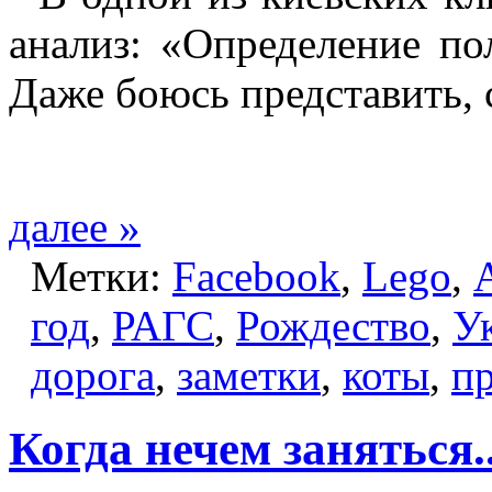
анализ: «Определение по
Даже боюсь представить, 
далее »
Метки:
Facebook
,
Lego
,
год
,
РАГС
,
Рождество
,
У
дорога
,
заметки
,
коты
,
п
Когда нечем заняться..