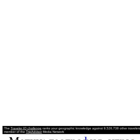
The
Traveler IQ challenge
ranks your geographic knowledge against 9,526,738 other travelers
member of the
TripAdvisor
Media Network