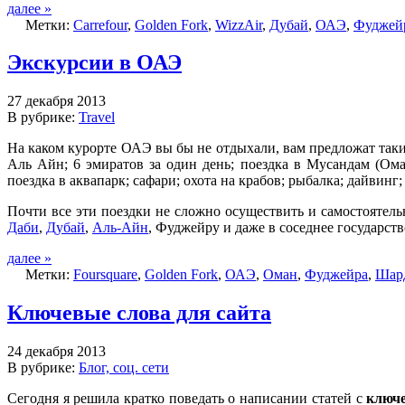
далее »
Метки:
Carrefour
,
Golden Fork
,
WizzAir
,
Дубай
,
ОАЭ
,
Фуджей
Экскурсии в ОАЭ
27 декабря 2013
В рубрике:
Travel
На каком курорте ОАЭ вы бы не отдыхали, вам предложат такие
Аль Айн; 6 эмиратов за один день; поездка в Мусандам (Ома
поездка в аквапарк; сафари; охота на крабов; рыбалка; дайвинг;
Почти все эти поездки не сложно осуществить и самостоятель
Даби
,
Дубай
,
Аль-Айн
, Фуджейру и даже в соседнее государст
далее »
Метки:
Foursquare
,
Golden Fork
,
ОАЭ
,
Оман
,
Фуджейра
,
Шар
Ключевые слова для сайта
24 декабря 2013
В рубрике:
Блог, соц. сети
Сегодня я решила кратко поведать о написании статей с
ключ