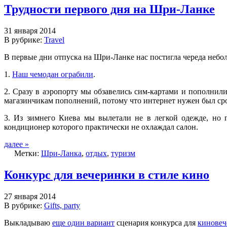
Трудности первого дня на Шри-Ланке
31 января 2014
В рубрике:
Travel
В первые дни отпуска на Шри-Ланке нас постигла череда небо
1.
Наш чемодан ограбили
.
2. Сразу в аэропорту мы обзавелись сим-картами и пополнили
магазинчикам пополнений, потому что интернет нужен был сро
3. Из зимнего Киева мы вылетали не в легкой одежде, но 
кондиционер которого практически не охлаждал салон.
далее »
Метки:
Шри-Ланка
,
отдых
,
туризм
Конкурс для вечеринки в стиле кино
27 января 2014
В рубрике:
Gifts, party
Выкладываю
еще один вариант
сценария конкурса для
киновеч