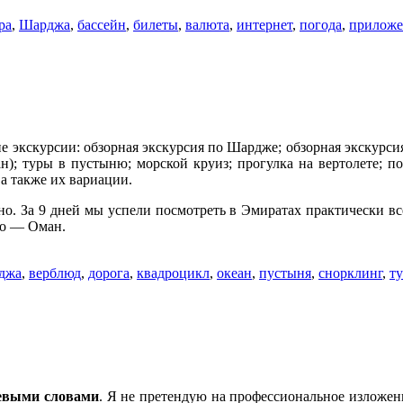
ра
,
Шарджа
,
бассейн
,
билеты
,
валюта
,
интернет
,
погода
,
приложе
 экскурсии: обзорная экскурсия по Шардже; обзорная экскурсия
н); туры в пустыню; морской круиз; прогулка на вертолете; по
 а также их вариации.
но. За 9 дней мы успели посмотреть в Эмиратах практически в
во — Оман.
джа
,
верблюд
,
дорога
,
квадроцикл
,
океан
,
пустыня
,
снорклинг
,
т
евыми словами
. Я не претендую на профессиональное изложен