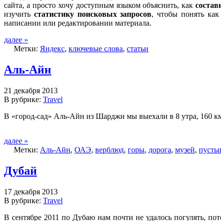
сайта, а просто хочу доступным языком объяснить, как
состав
изучить
статистику поисковых запросов
, чтобы понять ка
написании или редактировании материала.
далее »
Метки:
Яндекс
,
ключевые слова
,
статьи
Аль-Айн
21 декабря 2013
В рубрике:
Travel
В «город-сад» Аль-Айн из Шарджи мы выехали в 8 утра, 160 км
далее »
Метки:
Аль-Айн
,
ОАЭ
,
верблюд
,
горы
,
дорога
,
музей
,
пусты
Дубай
17 декабря 2013
В рубрике:
Travel
В сентябре 2011 по Дубаю нам почти не удалось погулять, по