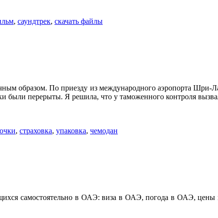
ильм
,
саундтрек
,
скачать файлы
чным образом. По приезду из международного аэропорта Шри-Лан
ки были перерыты. Я решила, что у таможенного контроля вызвал
очки
,
страховка
,
упаковка
,
чемодан
щихся самостоятельно в ОАЭ: виза в ОАЭ, погода в ОАЭ, цен