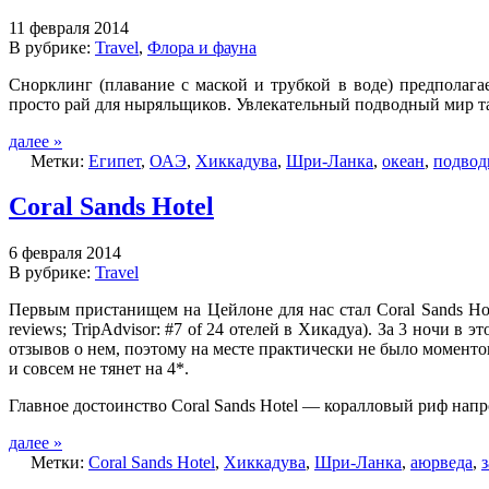
11 февраля 2014
В рубрике:
Travel
,
Флора и фауна
Снорклинг (плавание с маской и трубкой в воде) предполаг
просто рай для ныряльщиков. Увлекательный подводный мир 
далее »
Метки:
Египет
,
ОАЭ
,
Хиккадува
,
Шри-Ланка
,
океан
,
подвод
Coral Sands Hotel
6 февраля 2014
В рубрике:
Travel
Первым пристанищем на Цейлоне для нас стал Coral Sands Hotel 
reviews; TripAdvisor: #7 of 24 отелей в Хикадуа). За 3 ночи 
отзывов о нем, поэтому на месте практически не было моменто
и совсем не тянет на 4*.
Главное достоинство Coral Sands Hotel — коралловый риф напро
далее »
Метки:
Coral Sands Hotel
,
Хиккадува
,
Шри-Ланка
,
аюрведа
,