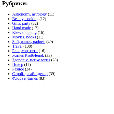
Рубрики:
Astronomy, astrology
(11)
Beauty, cooking
(12)
Gifts, party
(32)
Hand made
(12)
Kiev, shopping
(16)
Movies, books
(11)
Soft, games, gadgets
(40)
Travel
(138)
Блог, соц. сети
(16)
Жизнь Krol64enok
(33)
Здоровье, психология
(28)
Покер
(17)
Разное
(34)
Строй-дизайн-декор
(39)
Флора и фауна
(83)