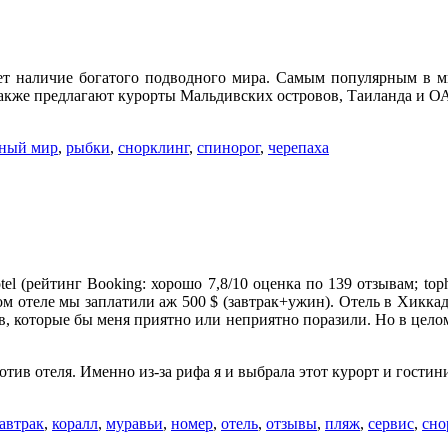
ает наличие богатого подводного мира. Самым популярным в м
также предлагают курорты Мальдивских островов, Таиланда и О
ный мир
,
рыбки
,
снорклинг
,
спинорог
,
черепаха
(рейтинг Booking: хорошо 7,8/10 оценка по 139 отзывам; tophotel
в этом отеле мы заплатили аж 500 $ (завтрак+ужин). Отель в Хикк
в, которые бы меня приятно или неприятно поразили. Но в целом 
тив отеля. Именно из-за рифа я и выбрала этот курорт и гостин
завтрак
,
коралл
,
муравьи
,
номер
,
отель
,
отзывы
,
пляж
,
сервис
,
сно