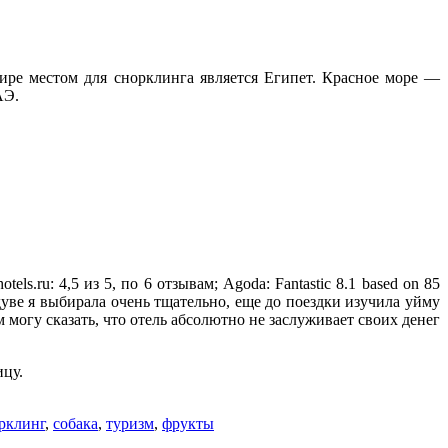
ире местом для снорклинга является Египет. Красное море —
АЭ.
s.ru: 4,5 из 5, по 6 отзывам; Agoda: Fantastic 8.1 based on 85
адуве я выбирала очень тщательно, еще до поездки изучила уйму
могу сказать, что отель абсолютно не заслуживает своих денег
ицу.
рклинг
,
собака
,
туризм
,
фрукты