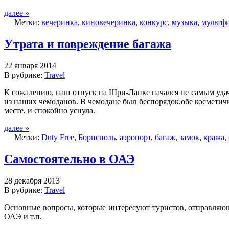
далее »
Метки:
вечеринка
,
киновечеринка
,
конкурс
,
музыка
,
мультф
Утрата и повреждение багажа
22 января 2014
В рубрике:
Travel
К сожалению, наш отпуск на Шри-Ланке начался не самым уда
из наших чемоданов. В чемодане был беспорядок,обе косметич
месте, и спокойно уснула.
далее »
Метки:
Duty Free
,
Борисполь
,
аэропорт
,
багаж
,
замок
,
кража
,
Самостоятельно в ОАЭ
28 декабря 2013
В рубрике:
Travel
Основные вопросы, которые интересуют туристов, отправляю
ОАЭ и т.п.