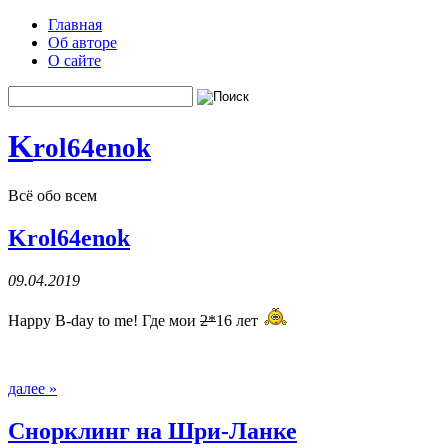
Главная
Об авторе
О сайте
K
rol64enok
Всё обо всем
Krol64enok
09.04.2019
Happy B-day to me! Где мои
2*
16 лет
далее »
Снорклинг на Шри-Ланке