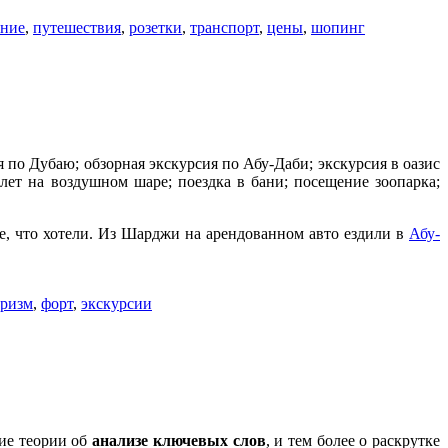
ние
,
путешествия
,
розетки
,
транспорт
,
цены
,
шопинг
 по Дубаю; обзорная экскурсия по Абу-Даби; экскурсия в оазис
лет на воздушном шаре; поездка в бани; посещение зоопарка;
се, что хотели. Из Шарджи на арендованном авто ездили в
Абу-
уризм
,
форт
,
экскурсии
ие теории об
анализе ключевых слов
, и тем более о раскрутке