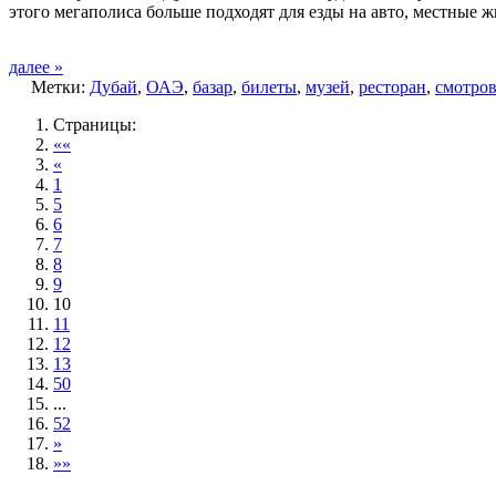
этого мегаполиса больше подходят для езды на авто, местные 
далее »
Метки:
Дубай
,
ОАЭ
,
базар
,
билеты
,
музей
,
ресторан
,
смотров
Страницы:
««
«
1
5
6
7
8
9
10
11
12
13
50
...
52
»
»»