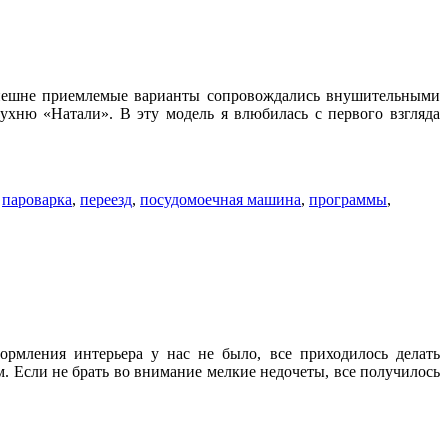
 внешне приемлемые варианты сопровождались внушительными
ухню «Натали». В эту модель я влюбилась с первого взгляда
,
пароварка
,
переезд
,
посудомоечная машина
,
программы
,
рмления интерьера у нас не было, все приходилось делать
. Если не брать во внимание мелкие недочеты, все получилось