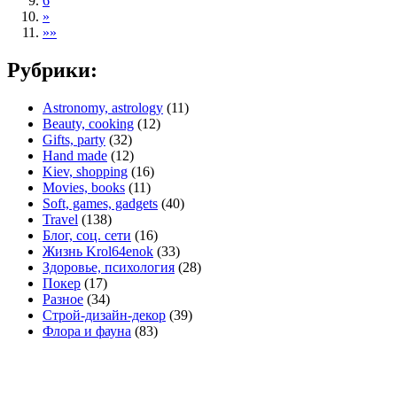
6
»
»»
Рубрики:
Astronomy, astrology
(11)
Beauty, cooking
(12)
Gifts, party
(32)
Hand made
(12)
Kiev, shopping
(16)
Movies, books
(11)
Soft, games, gadgets
(40)
Travel
(138)
Блог, соц. сети
(16)
Жизнь Krol64enok
(33)
Здоровье, психология
(28)
Покер
(17)
Разное
(34)
Строй-дизайн-декор
(39)
Флора и фауна
(83)