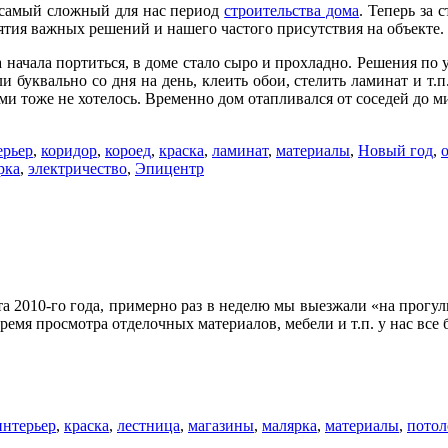
я самый сложный для нас период
строительства дома
. Теперь за 
ятия важных решений и нашего частого присутствия на объекте.
 начала портиться, в доме стало сыро и прохладно. Решения по
и буквально со дня на день, клеить обои, стелить ламинат и т
ами тоже не хотелось. Временно дом отапливался от соседей до
ерьер
,
коридор
,
короед
,
краска
,
ламинат
,
материалы
,
Новый год
,
рка
,
электричество
,
Эпицентр
ета 2010-го года, примерно раз в неделю мы выезжали «на прогу
ремя просмотра отделочных материалов, мебели и т.п. у нас все
интерьер
,
краска
,
лестница
,
магазины
,
малярка
,
материалы
,
потол