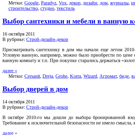
Метки:
Google
,
Paradyz
,
Vox
,
декор
,
дизайн
,
дом
,
журналы
,
и
строительство
,
студио
,
текстиль
Выбор сантехники и мебели в ванную 
16 октября 2011
В рубрике:
Строй-дизайн-декор
Присматривать сантехнику в дом мы начали еще летом 2010-
Угловую ванную, например, можно было приобрести по цене 
ванную комнату и т.п. При покупке старались держаться «золо
далее »
Метки:
Cersanit
,
Dreja
,
Grohe
,
Korra
,
Wizard
,
Агромат
,
биде
,
в
Выбор дверей в дом
14 октября 2011
В рубрике:
Строй-дизайн-декор
В октябре 2010-го мы дошли до выбора бронированной вход
Требование к исключительной безопасности не имело смысла, 
далее »