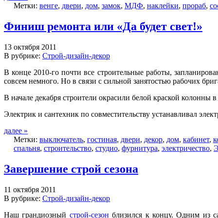
Метки:
венге
,
двери
,
дом
,
замок
,
МДФ
,
наклейки
,
прораб
,
со
Финиш ремонта или «Да будет свет!»
13 октября 2011
В рубрике:
Строй-дизайн-декор
В конце 2010-го почти все строительные работы, запланирова
совсем немного. Но в связи с сильной занятостью рабочих бр
В начале декабря строители окрасили белой краской колонны в 
Электрик и сантехник по совместительству устанавливал элек
далее »
Метки:
выключатель
,
гостиная
,
двери
,
декор
,
дом
,
кабинет
,
к
спальня
,
строительство
,
студио
,
фурнитура
,
электричество
,
Э
Завершение строй сезона
11 октября 2011
В рубрике:
Строй-дизайн-декор
Наш грандиозный
строй-сезон
близился к концу. Одним из с