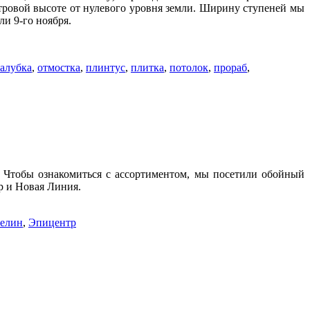
етровой высоте от нулевого уровня земли. Ширину ступеней мы
ли 9-го ноября.
алубка
,
отмостка
,
плинтус
,
плитка
,
потолок
,
прораб
,
 Чтобы ознакомиться с ассортиментом, мы посетили обойный
р и Новая Линия.
елин
,
Эпицентр