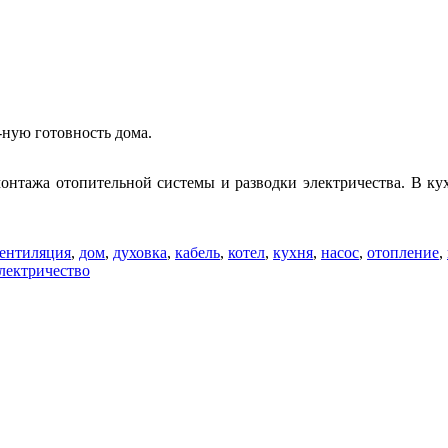
-ную готовность дома.
онтажа отопительной системы и разводки электричества. В кухн
ентиляция
,
дом
,
духовка
,
кабель
,
котел
,
кухня
,
насос
,
отопление
,
лектричество