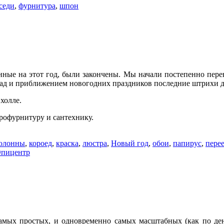
седи
,
фурнитура
,
шпон
нные на этот год, были закончены. Мы начали постепенно пере
игад и приближением новогодних праздников последние штрихи д
холле.
трофурнитуру и сантехнику.
олонны
,
короед
,
краска
,
люстра
,
Новый год
,
обои
,
папирус
,
пере
пицентр
амых простых, и одновременно самых масштабных (как по день