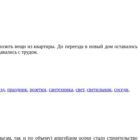
возить вещи из квартиры. До переезда в новый дом оставалось
авались с трудом.
езд
,
праздник
,
розетки
,
сантехника
,
свет
,
светильник
,
соседи
,
гам, так и по объему) апргейдом осени стало строительство