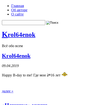
Главная
Об авторе
О сайте
K
rol64enok
Всё обо всем
Krol64enok
09.04.2019
Happy B-day to me! Где мои
2*
16 лет
далее »