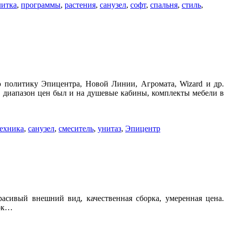
литка
,
программы
,
растения
,
санузел
,
софт
,
спальня
,
стиль
,
ю политику Эпицентра, Новой Линии, Агромата, Wizard и др.
 диапазон цен был и на душевые кабины, комплекты мебели в
техника
,
санузел
,
смеситель
,
унитаз
,
Эпицентр
сивый внешний вид, качественная сборка, умеренная цена.
ток…