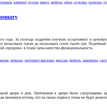
нтерьер
,
кабинет
,
кухня
,
макет
,
мебель
,
обои
,
отделка
,
палитра
,
п
комнату
го года. За полгода подробно изучили ассортимент и ценову
от нескольких тысяч до нескольких сотен тысяч грн. Подобный
той середины» в плане цена-качество-функциональность.
анная
,
зеркало
,
интернет-магазин
,
массаж
,
мебель
,
раковина
,
сан
ной двери в дом. Требования к двери были следующими: кра
как минимум потому, что на окнах первого этажа не будет реше