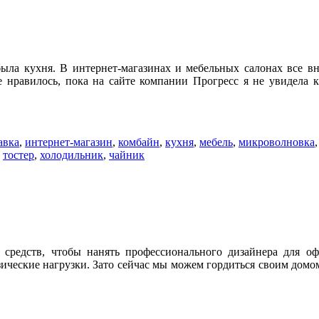
была кухня. В интернет-магазинах и мебельных салонах все
 нравилось, пока на сайте компании Прогресс я не увидела к
авка
,
интернет-магазин
,
комбайн
,
кухня
,
мебель
,
микроволновка
,
тостер
,
холодильник
,
чайник
редств, чтобы нанять профессионального дизайнера для офо
ические нагрузки. Зато сейчас мы можем гордиться своим домом