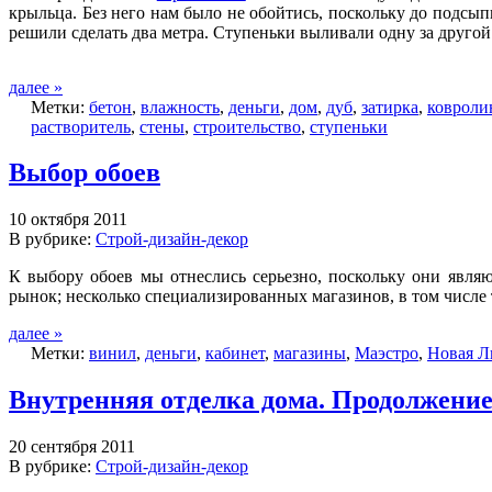
крыльца. Без него нам было не обойтись, поскольку до подсы
решили сделать два метра. Ступеньки выливали одну за другой 
далее »
Метки:
бетон
,
влажность
,
деньги
,
дом
,
дуб
,
затирка
,
ковроли
растворитель
,
стены
,
строительство
,
ступеньки
Выбор обоев
10 октября 2011
В рубрике:
Строй-дизайн-декор
К выбору обоев мы отнеслись серьезно, поскольку они явл
рынок; несколько специализированных магазинов, в том числе 
далее »
Метки:
винил
,
деньги
,
кабинет
,
магазины
,
Маэстро
,
Новая Л
Внутренняя отделка дома. Продолжени
20 сентября 2011
В рубрике:
Строй-дизайн-декор