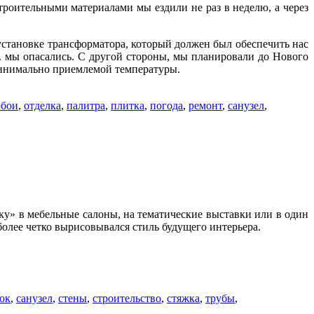
строительными материалами мы ездили не раз в неделю, а через
 установке трансформатора, который должен был обеспечить нас
.п. мы опасались. С другой стороны, мы планировали до Нового
 минимально приемлемой температуры.
обои
,
отделка
,
палитра
,
плитка
,
погода
,
ремонт
,
санузел
,
лку» в мебельные салоны, на тематические выставки или в один
 более четко вырисовывался стиль будущего интерьера.
ок
,
санузел
,
стены
,
строительство
,
стяжка
,
трубы
,