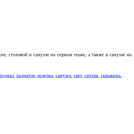
е, столовой и санузле на первом этаже, а также в санузле на
подвал
,
радиатор
,
розетки
,
санузел
,
свет
,
септик
,
скважина
,