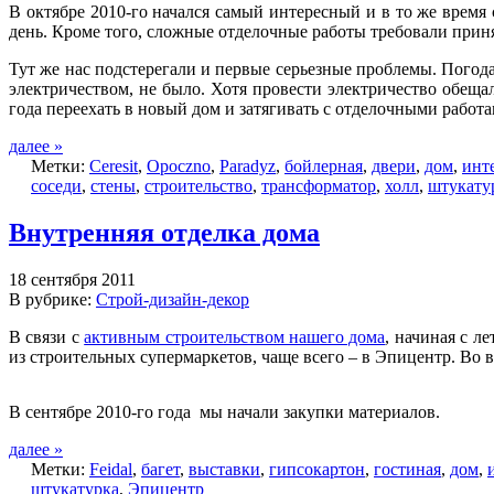
В октябре 2010-го начался самый интересный и в то же врем
день. Кроме того, сложные отделочные работы требовали прин
Тут же нас подстерегали и первые серьезные проблемы. Погода
электричеством, не было. Хотя провести электричество обещал
года переехать в новый дом и затягивать с отделочными работ
далее »
Метки:
Ceresit
,
Opoczno
,
Paradyz
,
бойлерная
,
двери
,
дом
,
инт
соседи
,
стены
,
строительство
,
трансформатор
,
холл
,
штукату
Внутренняя отделка дома
18 сентября 2011
В рубрике:
Строй-дизайн-декор
В связи с
активным строительством нашего дома
, начиная с л
из строительных супермаркетов, чаще всего – в Эпицентр. Во в
В сентябре 2010-го года мы начали закупки материалов.
далее »
Метки:
Feidal
,
багет
,
выставки
,
гипсокартон
,
гостиная
,
дом
,
штукатурка
,
Эпицентр