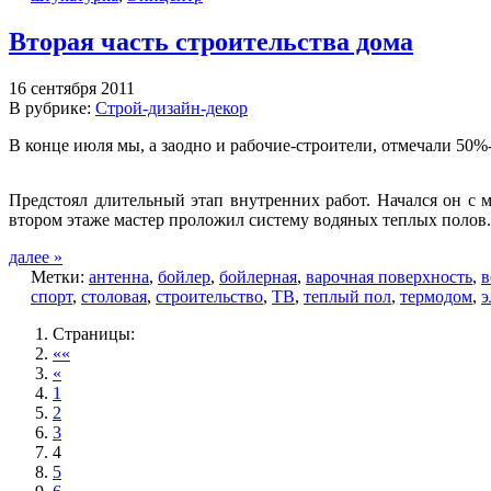
Вторая часть строительства дома
16 сентября 2011
В рубрике:
Строй-дизайн-декор
В конце июля мы, а заодно и рабочие-строители, отмечали 50%
Предстоял длительный этап внутренних работ. Начался он с м
втором этаже мастер проложил систему водяных теплых полов.
далее »
Метки:
антенна
,
бойлер
,
бойлерная
,
варочная поверхность
,
в
спорт
,
столовая
,
строительство
,
ТВ
,
теплый пол
,
термодом
,
э
Страницы:
««
«
1
2
3
4
5