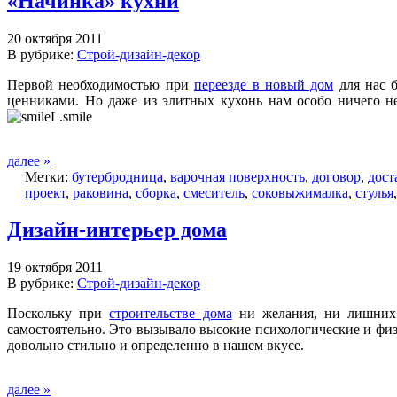
«Начинка» кухни
20 октября 2011
В рубрике:
Строй-дизайн-декор
Первой необходимостью при
переезде в новый дом
для нас 
ценниками. Но даже из элитных кухонь нам особо ничего не
далее »
Метки:
бутербродница
,
варочная поверхность
,
договор
,
дост
проект
,
раковина
,
сборка
,
смеситель
,
соковыжималка
,
стулья
Дизайн-интерьер дома
19 октября 2011
В рубрике:
Строй-дизайн-декор
Поскольку при
строительстве дома
ни желания, ни лишних с
самостоятельно. Это вызывало высокие психологические и физ
довольно стильно и определенно в нашем вкусе.
далее »