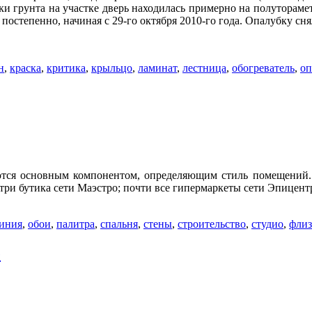
пки грунта на участке дверь находилась примерно на полуторам
постепенно, начиная с 29-го октября 2010-го года. Опалубку сня
н
,
краска
,
критика
,
крыльцо
,
ламинат
,
лестница
,
обогреватель
,
оп
яются основным компонентом, определяющим стиль помещений.
три бутика сети Маэстро; почти все гипермаркеты сети Эпицент
иния
,
обои
,
палитра
,
спальня
,
стены
,
строительство
,
студио
,
флиз
е