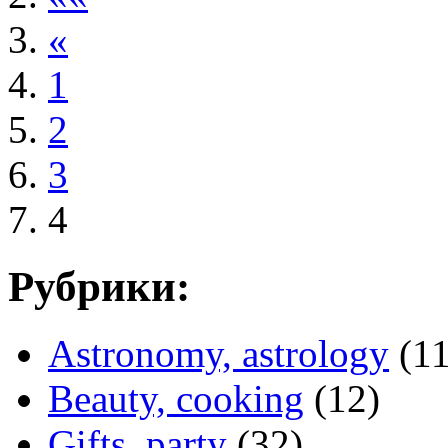
«
1
2
3
4
Рубрики:
Astronomy, astrology
(11
Beauty, cooking
(12)
Gifts, party
(32)